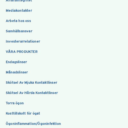
Affärsintegritet
Mediakontakter
Arbeta hos oss
Samhällsansvar
Investerarrelationer
VÅRA PRODUKTER
Endagslinser
Månadslinser
Skötsel Av Mjuka Kontaktlinser
Skötsel Av Hårda Kontaktlinser
Torra ögon
Kosttillskott för ögat
Ögoninflammation/Ögoninfektion