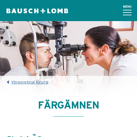
MENU
Vitreoretinal Kirurgi
FÄRGÄMNEN
™